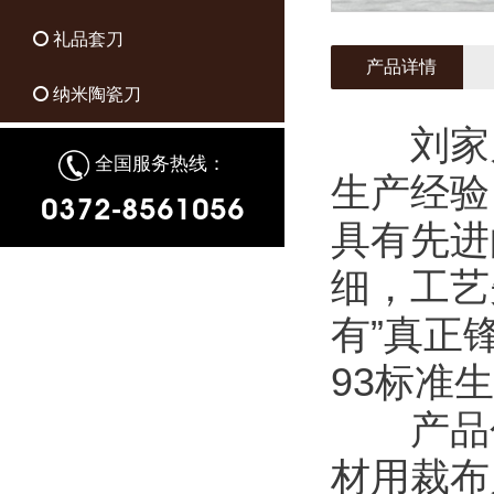
礼品套刀
产品详情
纳米陶瓷刀
刘家刀
全国服务热线：
生产经验
0372-8561056
具有先进
细，工艺
有”真正锋
93标准
产品包
材用裁布