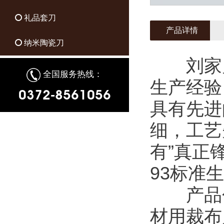
礼品套刀
产品详情
纳米陶瓷刀
刘家刀
全国服务热线：
生产经验
0372-8561056
具有先进
细，工艺
有”真正锋
93标准
产品包
材用裁布