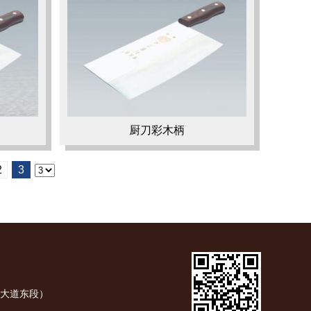
厨刀彩木柄
2
3
慈周大道东段）